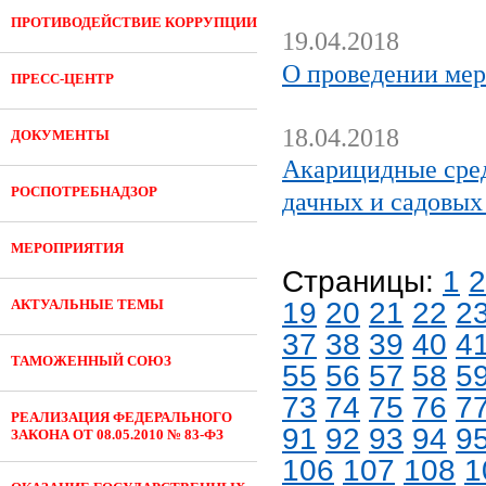
ПРОТИВОДЕЙСТВИЕ КОРРУПЦИИ
19.04.2018
О проведении ме
ПРЕСС-ЦЕНТР
18.04.2018
ДОКУМЕНТЫ
Акарицидные сред
РОСПОТРЕБНАДЗОР
дачных и садовых
МЕРОПРИЯТИЯ
Страницы:
1
2
АКТУАЛЬНЫЕ ТЕМЫ
19
20
21
22
2
37
38
39
40
4
ТАМОЖЕННЫЙ СОЮЗ
55
56
57
58
5
73
74
75
76
7
РЕАЛИЗАЦИЯ ФЕДЕРАЛЬНОГО
91
92
93
94
9
ЗАКОНА ОТ 08.05.2010 № 83-ФЗ
106
107
108
1