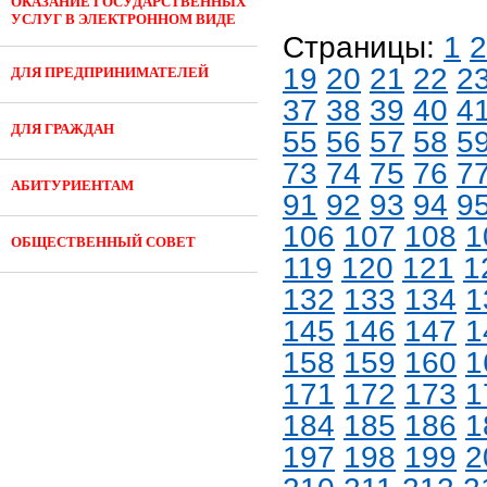
ОКАЗАНИЕ ГОСУДАРСТВЕННЫХ
УСЛУГ В ЭЛЕКТРОННОМ ВИДЕ
Страницы:
1
2
19
20
21
22
2
ДЛЯ ПРЕДПРИНИМАТЕЛЕЙ
37
38
39
40
4
ДЛЯ ГРАЖДАН
55
56
57
58
5
73
74
75
76
7
АБИТУРИЕНТАМ
91
92
93
94
9
106
107
108
1
ОБЩЕСТВЕННЫЙ СОВЕТ
119
120
121
1
132
133
134
1
145
146
147
1
158
159
160
1
171
172
173
1
184
185
186
1
197
198
199
2