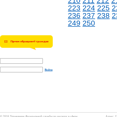
210
211
212
2
223
224
225
2
236
237
238
2
249
250
Войти
© 2016 Управление Федеральной службы по надзору в сфере
Адрес: 1