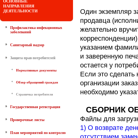
ОСНОВНЫЕ
НАПРАВЛЕНИЯ
Один экземпляр з
ДЕЯТЕЛЬНОСТИ
продавца (исполни
Профилактика инфекционных
желательно вручит
заболеваний
корреспонденции)
Санитарный надзор
указанием фамилии
и заверенную печ
Защита прав потребителей
остается у потреб
Нормативные документы
Если это сделать
организации зака
Обзор обращений граждан
необходимо указа
Страничка потребителя
Государственная регистрация
СБОРНИК ОБ
Файлы для загруз
Проверочные листы
1) О возврате ден
План мероприятий по контролю
отсутствием заме